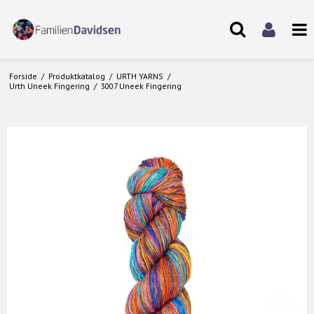
Forside
/
Produktkatalog
/
URTH YARNS
/
Urth Uneek Fingering
/
3007 Uneek Fingering