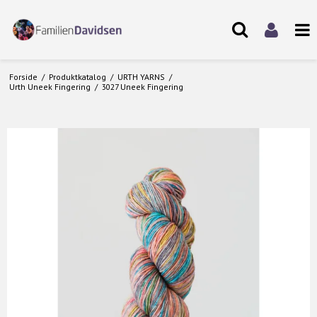
Forside
/
Produktkatalog
/
URTH YARNS
/
Urth Uneek Fingering
/
3027 Uneek Fingering