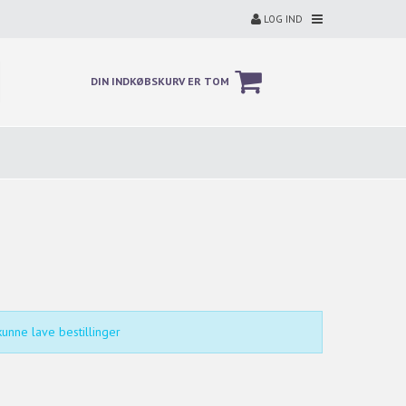
LOG IND
DIN INDKØBSKURV ER TOM
unne lave bestillinger