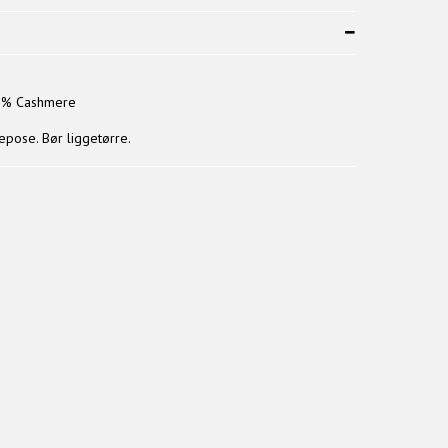
 5% Cashmere
epose. Bør liggetørre.