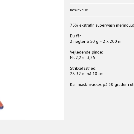
Beskrivelse
75% ekstrafin superwash merinoul
Du får
2 nøgler á 50 g = 2 x 200 m
Vejledende pinde:
Nr. 2,25 - 3,25
Strikkefasthed:
28-32 m på 10 cm
Kan maskinvaskes på 30 grader i u