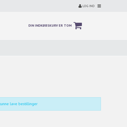
LOG IND
DIN INDKØBSKURV ER TOM
unne lave bestillinger