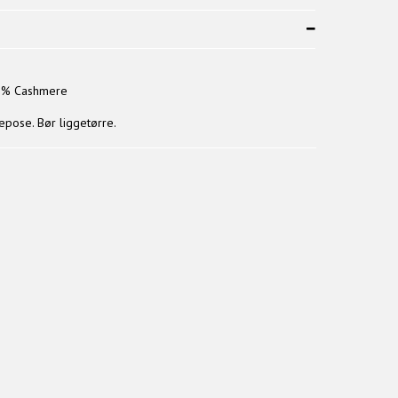
 5% Cashmere
epose. Bør liggetørre.