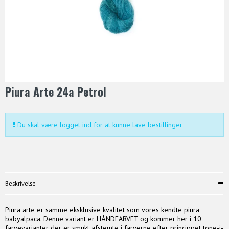
Piura Arte 24a Petrol
Du skal være logget ind for at kunne lave bestillinger
Beskrivelse
Piura arte er samme eksklusive kvalitet som vores kendte piura
babyalpaca. Denne variant er HÅNDFARVET og kommer her i 10
farvevarianter der er smukt afstemte i farverne efter princippet tone-i-